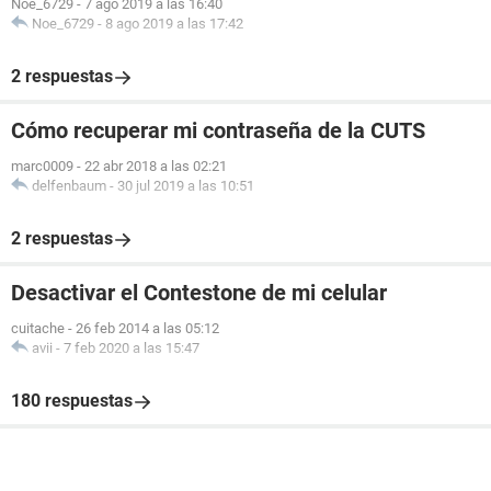
Noe_6729
-
7 ago 2019 a las 16:40
Noe_6729
-
8 ago 2019 a las 17:42
2 respuestas
Cómo recuperar mi contraseña de la CUTS
marc0009
-
22 abr 2018 a las 02:21
delfenbaum
-
30 jul 2019 a las 10:51
2 respuestas
Desactivar el Contestone de mi celular
cuitache
-
26 feb 2014 a las 05:12
avii
-
7 feb 2020 a las 15:47
180 respuestas