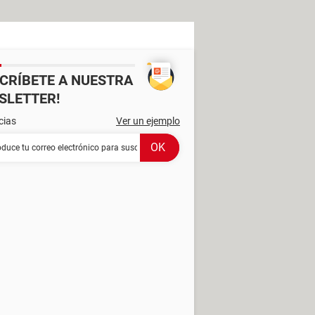
SCRÍBETE A NUESTRA
SLETTER!
cias
Ver un ejemplo