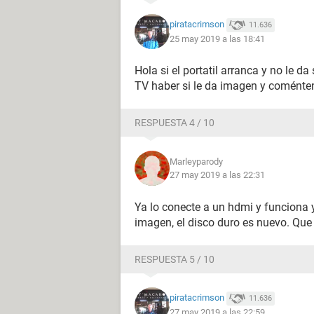
piratacrimson
11.636
25 may 2019 a las 18:41
Hola si el portatil arranca y no le d
TV haber si le da imagen y coménte
RESPUESTA 4 / 10
Marleyparody
27 may 2019 a las 22:31
Ya lo conecte a un hdmi y funciona y
imagen, el disco duro es nuevo. Que
RESPUESTA 5 / 10
piratacrimson
11.636
27 may 2019 a las 22:59