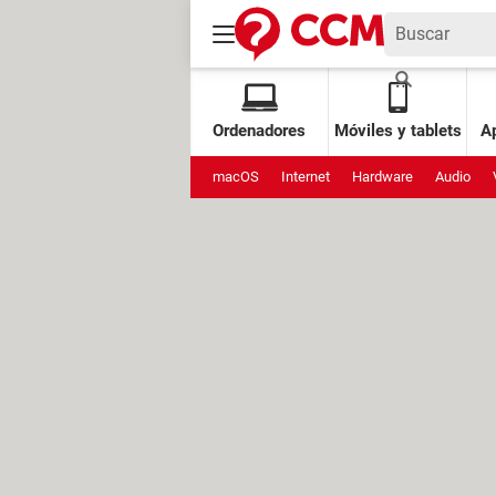
Ordenadores
Móviles y tablets
Ap
macOS
Internet
Hardware
Audio