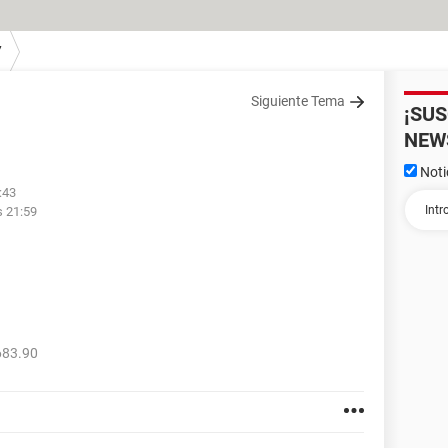
7
Siguiente Tema
¡SU
NEW
Noti
:43
s 21:59
683.90