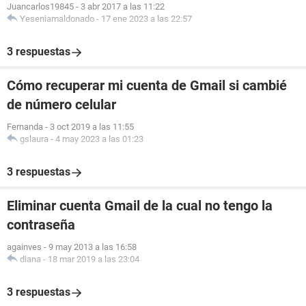
Juancarlos19845
-
3 abr 2017 a las 11:22
Yeseniamaldonado
-
17 ene 2023 a las 22:57
3 respuestas
Cómo recuperar mi cuenta de Gmail si cambié
de número celular
Fernanda
-
3 oct 2019 a las 11:55
gslaura
-
4 may 2023 a las 01:23
3 respuestas
Eliminar cuenta Gmail de la cual no tengo la
contraseña
againves
-
9 may 2013 a las 16:58
diana
-
18 mar 2019 a las 23:04
3 respuestas