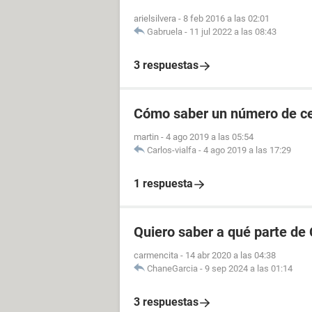
arielsilvera
-
8 feb 2016 a las 02:01
Gabruela
-
11 jul 2022 a las 08:43
3 respuestas
Cómo saber un número de cel
martin
-
4 ago 2019 a las 05:54
Carlos-vialfa
-
4 ago 2019 a las 17:29
1 respuesta
Quiero saber a qué parte de
carmencita
-
14 abr 2020 a las 04:38
ChaneGarcia
-
9 sep 2024 a las 01:14
3 respuestas