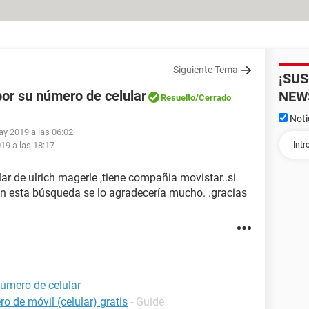
Siguiente Tema
¡SU
or su número de celular
NEW
Resuelto
/Cerrado
Noti
ay 2019 a las 06:02
19 a las 18:17
lar de ulrich magerle ,tiene compañia movistar..si
 esta búsqueda se lo agradecería mucho. .gracias
úmero de celular
o de móvil (celular) gratis
- Guide