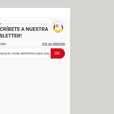
SCRÍBETE A NUESTRA
SLETTER!
cias
Ver un ejemplo