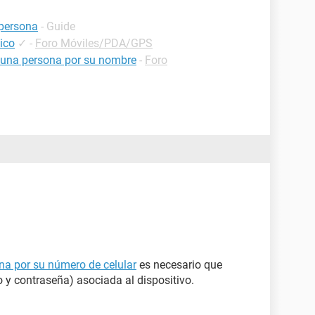
persona
- Guide
ico
✓
-
Foro Móviles/PDA/GPS
 una persona por su nombre
-
Foro
na por su número de celular
es necesario que
o y contraseña) asociada al dispositivo.