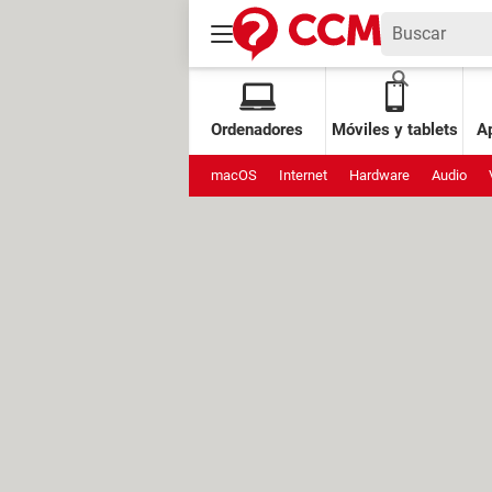
Ordenadores
Móviles y tablets
Ap
macOS
Internet
Hardware
Audio