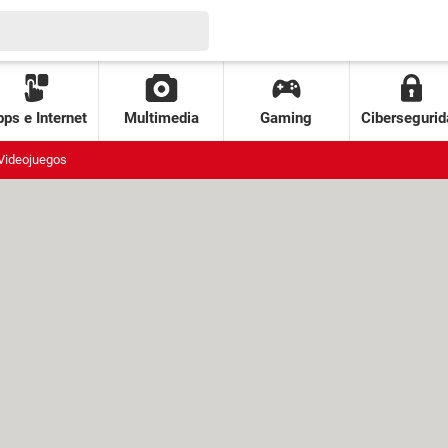
ps e Internet
Multimedia
Gaming
Cibersegurid
Videojuegos