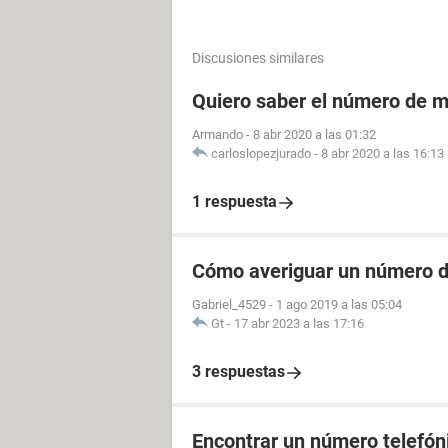
Discusiones similares
Quiero saber el número de m
Armando
-
8 abr 2020 a las 01:32
carloslopezjurado
-
8 abr 2020 a las 16:13
1 respuesta
Cómo averiguar un número de
Gabriel_4529
-
1 ago 2019 a las 05:04
Gt
-
17 abr 2023 a las 17:16
3 respuestas
Encontrar un número telefóni