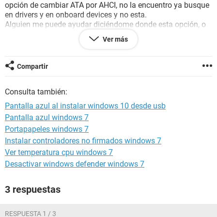
opción de cambiar ATA por AHCI, no la encuentro ya busque
en drivers y en onboard devices y no esta.
Alguien me puede ayudar diciéndome donde esta opción, o
cual es la que debo elegir. Cabe añadir que ya actualice la
Ver más
BIOS pero me sigue apareciendo la misma interfaz y no
tengo idea de que debo hacer ya que he intentado con
diferentes SO (XP, windows , windows 8.1 y W10),pero nada
Compartir
también cambie el disco duro asi como he intercambiado
memorias ram, pero sin éxito,es obvio que algo me falta por
Consulta también:
hacer pero no se que sea, también cambie el procesador ya
en 2 ocasiones. También he intentado solucionar este
Pantalla azul al instalar windows 10 desde usb
problema con HIRENS BOOT, pero no inicia el disco solo
Pantalla azul windows 7
comienza y cuando ejecuto cual de las herramientas o se
Portapapeles windows 7
congela o simplemente se reinicia. Será acaso que mi
motherboard, pasó a mejor vida?.
Instalar controladores no firmados windows 7
Ver temperatura cpu windows 7
Gracias
Desactivar windows defender windows 7
3 respuestas
RESPUESTA 1 / 3