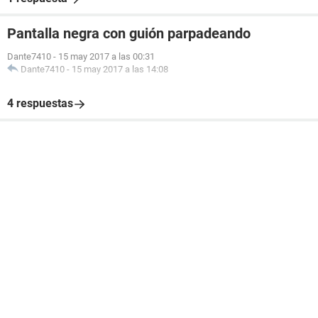
Pantalla negra con guión parpadeando
Dante7410
-
15 may 2017 a las 00:31
Dante7410
-
15 may 2017 a las 14:08
4 respuestas