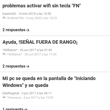
problemas activar wifi sin tecla "FN"
kaizer426
-
10 ene 2018 a las 16:55
AndreaCCM
-
9 sep 2020 a las 18:22
2 respuestas
Ayuda, !SEÑAL FUERA DE RANGO¡
*Williams*
-
26 oct 2017 a las 01:45
*Williams*
-
26 oct 2017 a las 17:54
2 respuestas
Mi pc se queda en la pantalla de "Iniciando
Windows" y se queda
Eduthegreat
-
3 jun 2017 a las 08:17
Torrenava
-
4 jun 2017 a las 13:30
1 respuesta