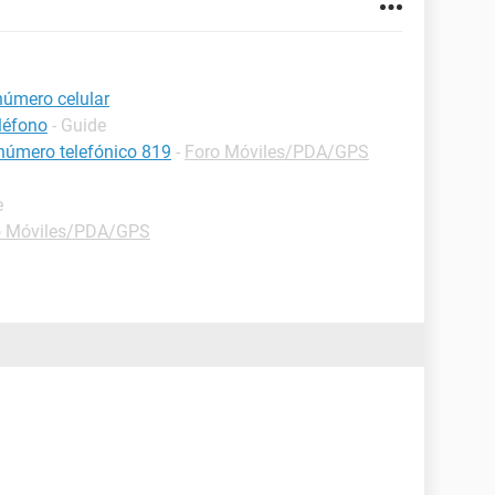
número celular
léfono
- Guide
 número telefónico 819
-
Foro Móviles/PDA/GPS
e
o Móviles/PDA/GPS