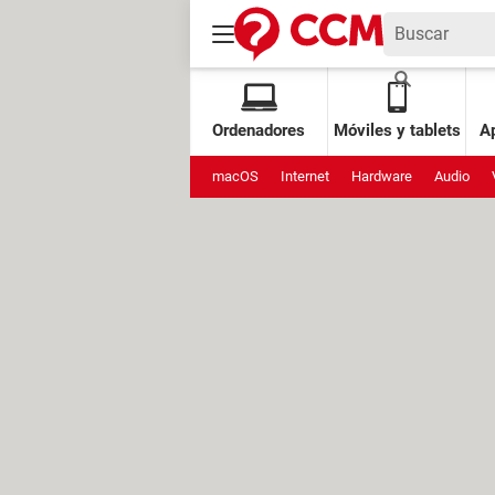
Ordenadores
Móviles y tablets
Ap
macOS
Internet
Hardware
Audio