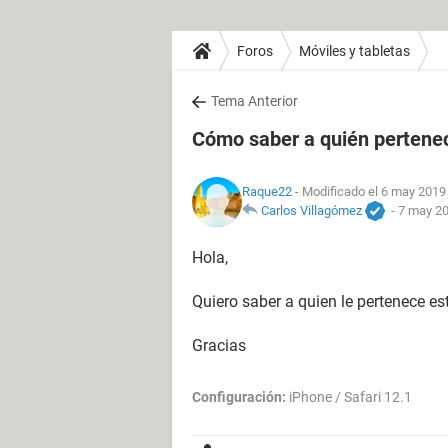
Foros
Móviles y tabletas
Tema Anterior
Cómo saber a quién pertenec
Raque22
- Modificado el 6 may 2019 
Carlos Villagómez
-
7 may 20
Hola,
Quiero saber a quien le pertenece e
Gracias
Configuración:
iPhone / Safari 12.1