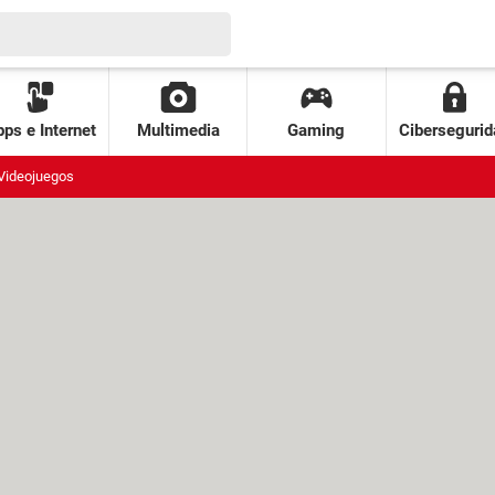
ps e Internet
Multimedia
Gaming
Cibersegurid
Videojuegos