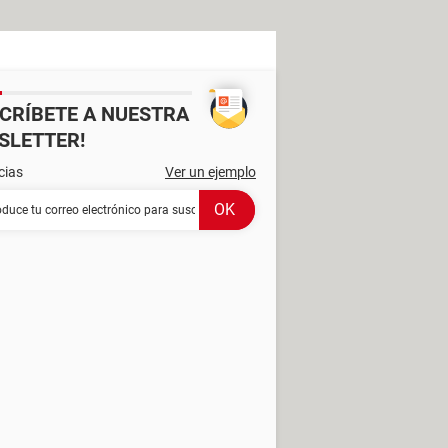
SCRÍBETE A NUESTRA
SLETTER!
cias
Ver un ejemplo