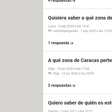
4 respuestas
Quisiera saber a qué zona d
Luisa
-
4 sep 2020 a las 15:41
carloslopezjurado
-
7 sep 2020 a las 13:55
1 respuesta
A qué zona de Caracas perte
Olga
-
10 jun 2020 a las 17:04
Olga
-
12 jun 2020 a las 00:02
2 respuestas
Quiero saber de quién es est
Dennis
-
2 may 2021 a las 10:22