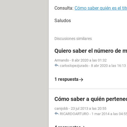
Consulta:
Cómo saber quién es el tit
Saludos
Discusiones similares
Quiero saber el número de m
Armando
-
8 abr 2020 a las 01:32
carloslopezjurado
-
8 abr 2020 a las 16:13
1 respuesta
Cómo saber a quién pertenec
canijobb
-
23 jul 2013 a las 20:55
RICARDOARTURO
-
1 mar 2014 a las 04:5