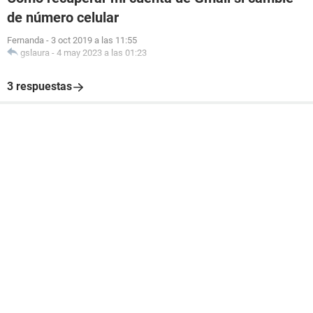
de número celular
Fernanda
-
3 oct 2019 a las 11:55
gslaura
-
4 may 2023 a las 01:23
3 respuestas