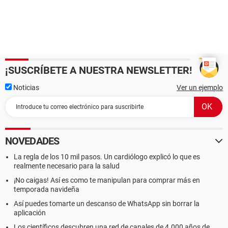
¡SUSCRÍBETE A NUESTRA NEWSLETTER!
Noticias
Ver un ejemplo
NOVEDADES
La regla de los 10 mil pasos. Un cardiólogo explicó lo que es
realmente necesario para la salud
¡No caigas! Así es como te manipulan para comprar más en
temporada navideña
Así puedes tomarte un descanso de WhatsApp sin borrar la
aplicación
Los científicos descubren una red de canales de 4.000 años de