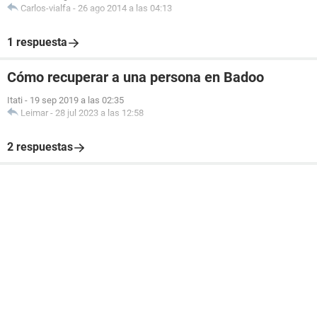
Carlos-vialfa
-
26 ago 2014 a las 04:13
1 respuesta
Cómo recuperar a una persona en Badoo
Itati
-
19 sep 2019 a las 02:35
Leimar
-
28 jul 2023 a las 12:58
2 respuestas