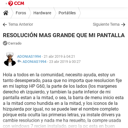
Foros
Hardware
Portátiles
Tema Anterior
Siguiente Tema
RESOLUCIÓN MAS GRANDE QUE MI PANTALLA
Cerrado
ADONIAS1994
- 21 abr 2019 à 04:21
ADONIAS1994
-
23 abr 2019 à 00:27
Hola a todos en la comunidad, necesito ayuda, estoy un
tanto desesperado, pasa que no importa que resolucion fije
en mi laptop HP G60, la parte de los lados (los margenes
derecho eh izquierdo, y tambien la parte inferior de mi
pantalla estan a la mitad, o sea, la barra de menu inicio esta
a la mitad como hundida en a la mitad, y los iconos de la
hizquierda por igual, no se puede leer el nombre completo
pórque esta oculta las primeras letras, ya instale drivers ya
cambie resolucion y nada me ha resuelto, la compre usada
con windows 7 recien instalado, pero la pc esta en buen