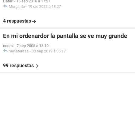
Datari
-
15 sep 2016 à 17:27
Margarita
-
19 dic 2022 à 18:27
4 respuestas
En mi ordenardor la pantalla se ve muy grande
noemi
-
7 sep 2008 à 13:10
neylateresa
-
30 sep 2019 à 05:17
99 respuestas