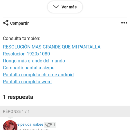
estado, no se que es, pero cuando pongo la bios tambien se
Ver más
ve recortada la imagen por la parte de abajo, no se que es,
por favor ayuda, pienso en cambiar de windows. O peor,
sospecho que le hayan cambiado la pantalla. Ahi les deje
Compartir
una imagen.
Consulta también:
RESOLUCIÓN MAS GRANDE QUE MI PANTALLA
Resolucion 1920x1080
Hongo más grande del mundo
Compartir pantalla skype
Pantalla completa chrome android
Pantalla completa word
1 respuesta
RÉPONSE 1 / 1
elpeluca_sabee
1