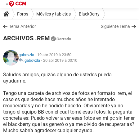
Foros
Móviles y tabletas
BlackBerry
Tema Anterior
Siguiente Tema
ARCHIVOS .REM
Cerrado
gabovzla
- 19 abr 2019 à 23:50
gabovzla
-
20 abr 2019 à 00:10
Saludos amigos, quizás alguno de ustedes pueda
ayudarme.
Tengo una carpeta de archivos de fotos en formato .rem, el
caso es que desde hace muchos años he intentado
recuperarlas y no he podido hacerlo. Obviamente ya no
tengo el equipo BB con el cual tomé esas fotos, la pregunta
concreta es: Puedo volver a ver esas fotos en mi pc sin tener
el blackberry que las generó o ya me olvido de recuperarlas?
Mucho sabría agradecer cualquier ayuda.