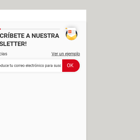
SCRÍBETE A NUESTRA
SLETTER!
cias
Ver un ejemplo