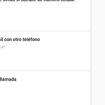
l con otro teléfono
1:07
 llamada