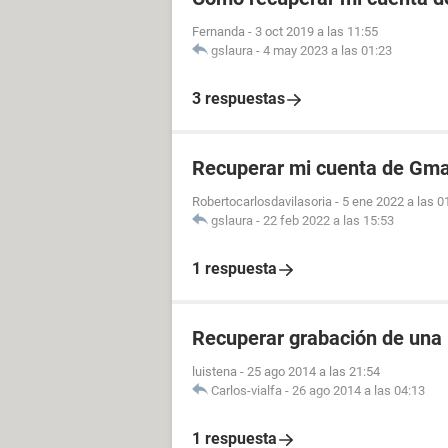
Fernanda
-
3 oct 2019 a las 11:55
gslaura
-
4 may 2023 a las 01:23
3 respuestas
Recuperar mi cuenta de Gmai
Robertocarlosdavilasoria
-
5 ene 2022 a las 0
gslaura
-
22 feb 2022 a las 15:53
1 respuesta
Recuperar grabación de una
luistena
-
25 ago 2014 a las 21:54
Carlos-vialfa
-
26 ago 2014 a las 04:13
1 respuesta