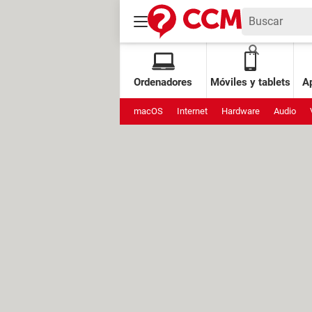
Ordenadores
Móviles y tablets
Ap
macOS
Internet
Hardware
Audio