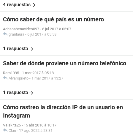
4 respuestas
Cómo saber de qué país es un número
Adrianabenavides097
-
6 jul 2017 à 05:07
granlaura
-
6 jul 2017 à 05:58
1 respuesta
Saber de dónde proviene un número telefónico
Ram1995
-
1 mar 2017 à 05:18
Alvaroprieto
-
1 mar 2017 à 13:27
1 respuesta
Cómo rastreo la dirección IP de un usuario en
Instagram
Valskita26
-
15 abr 2016 à 10:17
Clau
-
17 ago 2022 à 23:31