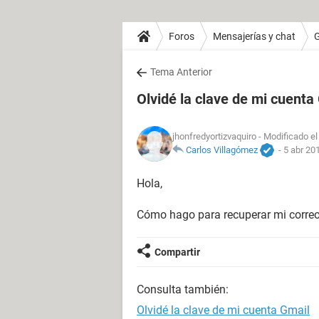
Foros
Mensajerías y chat
Tema Anterior
Olvidé la clave de mi cuenta
jhonfredyortizvaquiro
- Modificado el
Carlos Villagómez
-
5 abr 20
Hola,
Cómo hago para recuperar mi correo 
Compartir
Consulta también:
Olvidé la clave de mi cuenta Gmail