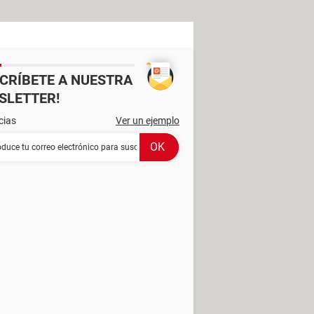
SCRÍBETE A NUESTRA
SLETTER!
cias
Ver un ejemplo