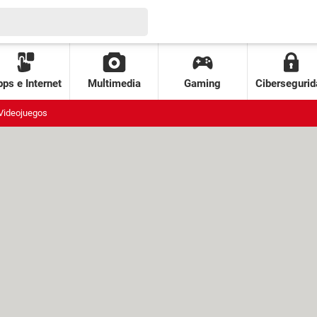
ps e Internet
Multimedia
Gaming
Cibersegurid
Videojuegos