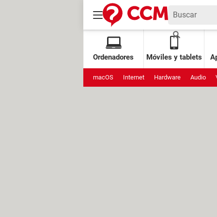
Ordenadores
Móviles y tablets
Ap
macOS
Internet
Hardware
Audio