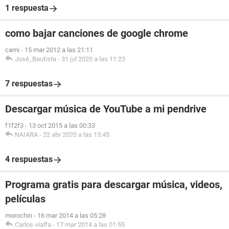
1 respuesta
como bajar canciones de google chrome
cami
-
15 mar 2012 a las 21:11
José_Bautista
-
31 jul 2020 a las 11:23
7 respuestas
Descargar música de YouTube a mi pendrive
f1f2f3
-
13 oct 2015 a las 00:33
NAIARA
-
22 abr 2020 a las 13:45
4 respuestas
Programa gratis para descargar música, videos,
películas
morochin
-
16 mar 2014 a las 05:28
Carlos-vialfa
-
17 mar 2014 a las 01:55