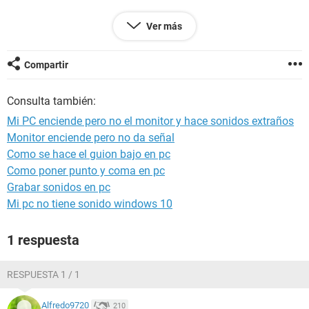
Unos segundos despues, los botones de encendido, (sus
Ver más
lucecitas) empiezan a apagarse, osea es como si estuviera
perdiendo energia. No se cual es este problema, osea no se
de donde viene.
Compartir
Espero que me ayuden en esto porque estoy muy
Consulta también:
preocupado con mi computadora de mesa (escritorio).
Mi PC enciende pero no el monitor y hace sonidos extraños
Monitor enciende pero no da señal
Como se hace el guion bajo en pc
Como poner punto y coma en pc
Grabar sonidos en pc
Mi pc no tiene sonido windows 10
1 respuesta
RESPUESTA 1 / 1
Alfredo9720
210