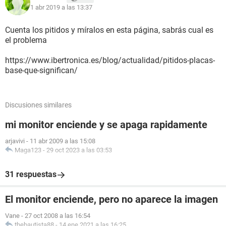
1 abr 2019 a las 13:37
Cuenta los pitidos y míralos en esta página, sabrás cual es
el problema
https://www.ibertronica.es/blog/actualidad/pitidos-placas-
base-que-significan/
Discusiones similares
mi monitor enciende y se apaga rapidamente
arjavivi
-
11 abr 2009 a las 15:08
Maga123
-
29 oct 2023 a las 03:53
31 respuestas
El monitor enciende, pero no aparece la imagen
Vane
-
27 oct 2008 a las 16:54
thebautista88
-
14 ene 2021 a las 16:25