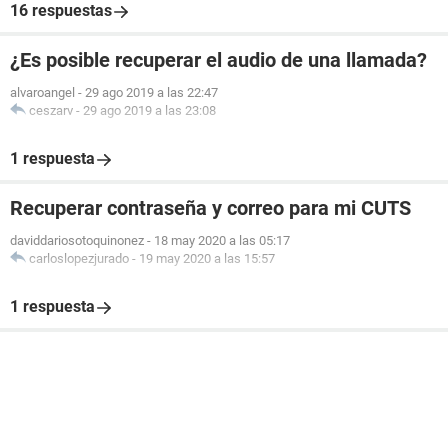
16 respuestas
¿Es posible recuperar el audio de una llamada?
alvaroangel
-
29 ago 2019 a las 22:47
ceszarv
-
29 ago 2019 a las 23:08
1 respuesta
Recuperar contraseña y correo para mi CUTS
daviddariosotoquinonez
-
18 may 2020 a las 05:17
carloslopezjurado
-
19 may 2020 a las 15:57
1 respuesta