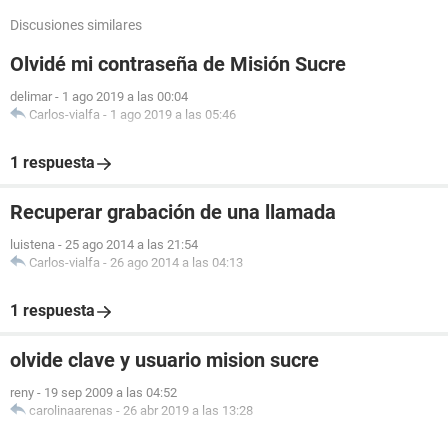
Discusiones similares
Olvidé mi contraseña de Misión Sucre
delimar
-
1 ago 2019 a las 00:04
Carlos-vialfa
-
1 ago 2019 a las 05:46
1 respuesta
Recuperar grabación de una llamada
luistena
-
25 ago 2014 a las 21:54
Carlos-vialfa
-
26 ago 2014 a las 04:13
1 respuesta
olvide clave y usuario mision sucre
reny
-
19 sep 2009 a las 04:52
carolinaarenas
-
26 abr 2019 a las 13:28