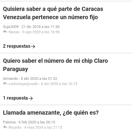
Quisiera saber a qué parte de Caracas
Venezuela pertenece un número fijo
Suje2009
-
21 dic 2018 a las 11:30
Nanas
-
9 ago 2020 a las 16:58
2 respuestas
Quiero saber el número de mi chip Claro
Paraguay
Armando
-
8 abr 2020 a las 01:32
carloslopezjurado
-
8 abr 2020 a las 16:13
1 respuesta
Llamada amenazante, ¿de quién es?
Paloma
-
6 feb 2020 a las 06:15
Ricardo
-
4 may 2024 a las 21:13