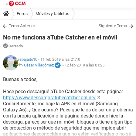
Foros
Móviles y tabletas
Tema Anterior
Siguiente Tema
No me funciona aTube Catcher en el móvil
Cerrado
rebajaito10
- 11 feb 2019 a las 21:10
César Villagómez
-
12 feb 2019 a las 01:25
Buenas a todos,
Hace poco descargué aTube Catcher desde esta página:
https://www.descargaratubecatcher.online/
.
Concretamente, me bajé la APK en el móvil (Samsung
Galaxy A6). ¿Qué ocurrió? Pues que lejos de ser un problema
con la propia aplicación o la página desde donde hice la
descarga, parece ser que mi móvil bloquea o tiene algún tipo
de protección o método de seguridad que me impide abrir
aplicaciones desconocidas que no estén verificadas o no sé