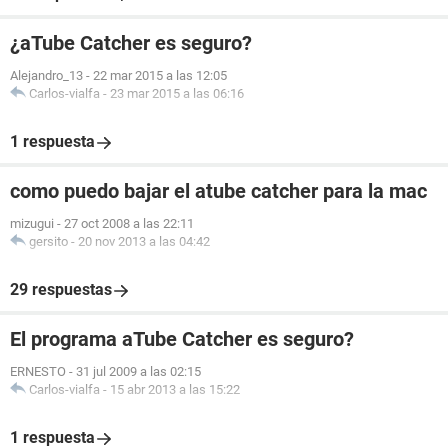
¿aTube Catcher es seguro?
Alejandro_13
-
22 mar 2015 a las 12:05
Carlos-vialfa
-
23 mar 2015 a las 06:16
1 respuesta
como puedo bajar el atube catcher para la mac
mizugui
-
27 oct 2008 a las 22:11
gersito
-
20 nov 2013 a las 04:42
29 respuestas
El programa aTube Catcher es seguro?
ERNESTO
-
31 jul 2009 a las 02:15
Carlos-vialfa
-
15 abr 2013 a las 15:22
1 respuesta