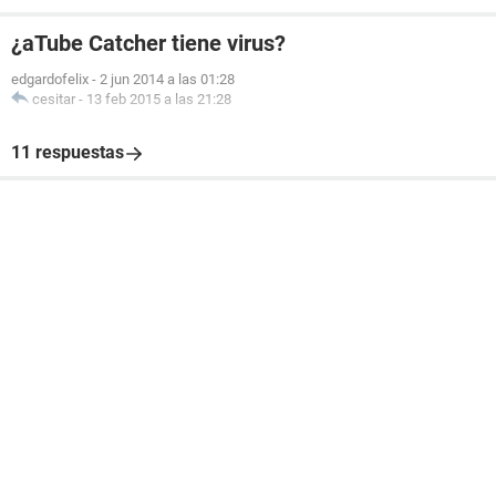
¿aTube Catcher tiene virus?
edgardofelix
-
2 jun 2014 a las 01:28
cesitar
-
13 feb 2015 a las 21:28
11 respuestas