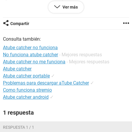
exactamente qué.
Ver más
¿Alguien sabe cómo podría hacer para que me dejase
abrirla? Me imagino que será en los Ajustes >> Seguridad,
Compartir
pero no sé muy bien dónde tocar, la verdad.
Consulta también:
¡Gracias de antemano!
Atube catcher no funciona
No funciona atube catcher
- Mejores respuestas
Atube catcher no me funciona
- Mejores respuestas
Atube catcher
Atube catcher portable
✓
Problemas para descargar aTube Catcher
✓
Como funciona stremio
Atube catcher android
✓
1 respuesta
RESPUESTA 1 / 1