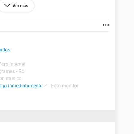
Ver más
am y procesador
asta termica se quemo y por eso se reinicia.
undos
Foro Internet
gramas - Rol
ión musical
paga inmediatamente
✓
-
Foro monitor