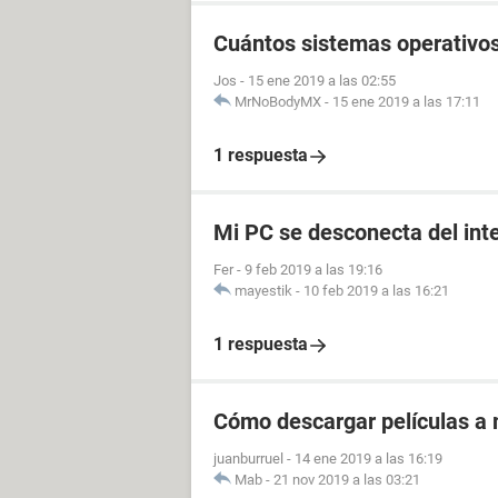
Cuántos sistemas operativo
Jos
-
15 ene 2019 a las 02:55
MrNoBodyMX
-
15 ene 2019 a las 17:11
1 respuesta
Mi PC se desconecta del inte
Fer
-
9 feb 2019 a las 19:16
mayestik
-
10 feb 2019 a las 16:21
1 respuesta
Cómo descargar películas a
juanburruel
-
14 ene 2019 a las 16:19
Mab
-
21 nov 2019 a las 03:21