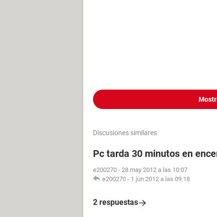
Mostr
Discusiones similares
Pc tarda 30 minutos en enc
e200270
-
28 may 2012 a las 10:07
e200270
-
1 jun 2012 a las 09:18
2 respuestas