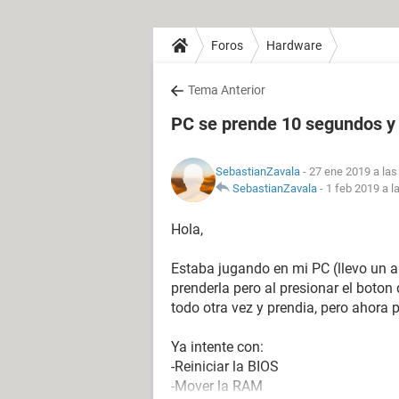
Foros
Hardware
Tema Anterior
PC se prende 10 segundos y
SebastianZavala
- 27 ene 2019 a las
SebastianZavala
-
1 feb 2019 a l
Hola,
Estaba jugando en mi PC (llevo un añ
prenderla pero al presionar el boton
todo otra vez y prendia, pero ahora
Ya intente con:
-Reiniciar la BIOS
-Mover la RAM