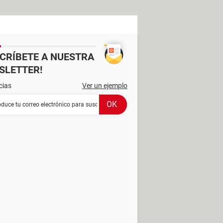
SCRÍBETE A NUESTRA
SLETTER!
cias
Ver un ejemplo