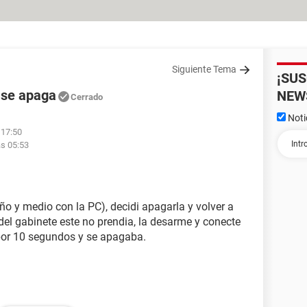
Siguiente Tema
¡SU
 se apaga
NEW
Cerrado
Noti
 17:50
as 05:53
o y medio con la PC), decidi apagarla y volver a
 del gabinete este no prendia, la desarme y conecte
 por 10 segundos y se apagaba.