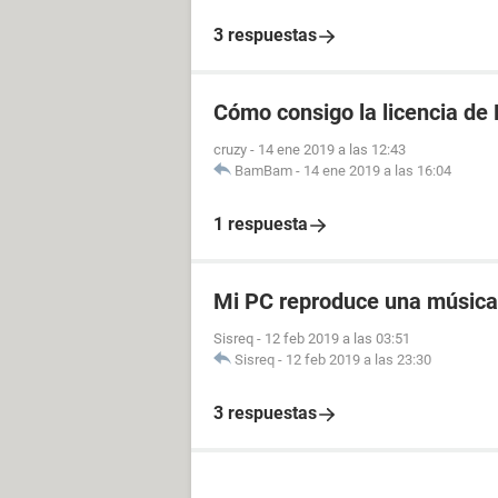
3 respuestas
Cómo consigo la licencia de
cruzy
-
14 ene 2019 a las 12:43
BamBam
-
14 ene 2019 a las 16:04
1 respuesta
Mi PC reproduce una música
Sisreq
-
12 feb 2019 a las 03:51
Sisreq
-
12 feb 2019 a las 23:30
3 respuestas