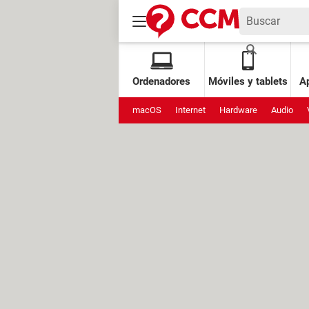
Ordenadores
Móviles y tablets
Ap
macOS
Internet
Hardware
Audio