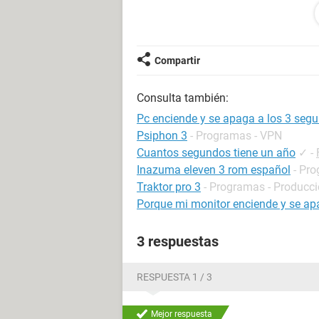
-Encender sin GPU
-Remover los HDDs
-Encender solo con la fuente, mb, r
Compartir
Tengo la ligera sospecha de que la p
Consulta también:
¿Alguien sabe a que se deba?
Pc enciende y se apaga a los 3 seg
Psiphon 3
- Programas - VPN
Cuantos segundos tiene un año
✓
-
Inazuma eleven 3 rom español
- Pro
Traktor pro 3
- Programas - Producc
Porque mi monitor enciende y se a
3 respuestas
RESPUESTA 1 / 3
Mejor respuesta