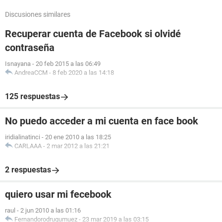
Discusiones similares
Recuperar cuenta de Facebook si olvidé
contraseña
Isnayana
-
20 feb 2015 a las 06:49
AndreaCCM
-
8 feb 2020 a las 14:18
125 respuestas
No puedo acceder a mi cuenta en face book
iridialinatinci
-
20 ene 2010 a las 18:25
CARLAAA
-
2 mar 2012 a las 21:21
2 respuestas
quiero usar mi fecebook
raul
-
2 jun 2010 a las 01:16
Fernandorodrugumuez
-
23 mar 2019 a las 03:15