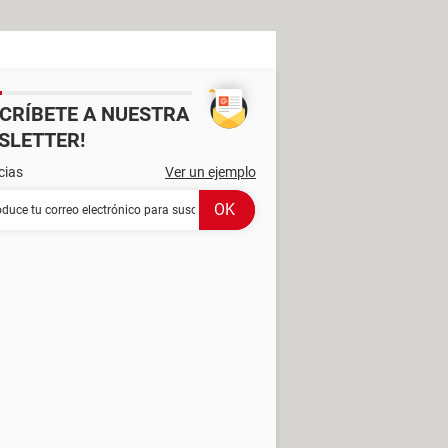
SCRÍBETE A NUESTRA
SLETTER!
cias
Ver un ejemplo