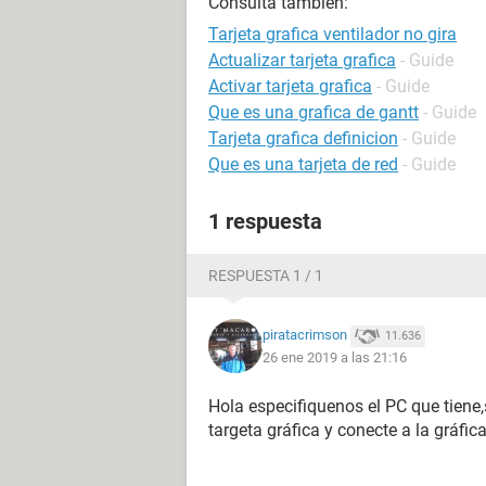
Consulta también:
Tarjeta grafica ventilador no gira
Actualizar tarjeta grafica
- Guide
Activar tarjeta grafica
- Guide
Que es una grafica de gantt
- Guide
Tarjeta grafica definicion
- Guide
Que es una tarjeta de red
- Guide
1 respuesta
RESPUESTA 1 / 1
piratacrimson
11.636
26 ene 2019 a las 21:16
Hola especifiquenos el PC que tiene,s
targeta gráfica y conecte a la gráfi