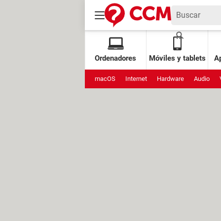
Ordenadores
Móviles y tablets
Ap
macOS
Internet
Hardware
Audio