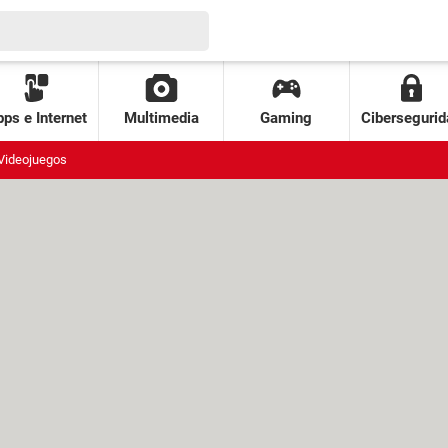
ps e Internet
Multimedia
Gaming
Cibersegurid
Videojuegos