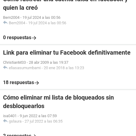
quien la creó
Bem2004
-
19 jul 2024 a las 00:56
Bem2004
-
19 jul 2024 a las 00:56
0 respuestas
Link para eliminar tu Facebook definitivamente
ChristianM33
-
28 abr 2009 a las 19:37
eliasasumumbami
-
20 ene 2018 a las 13:23
18 respuestas
Cómo eliminar mi lista de bloqueados sin
desbloquearlos
isa0401
-
9 jun 2022 a las 07:59
gslaura
-
27 jul 2022 a las 06:35
2 respuestas