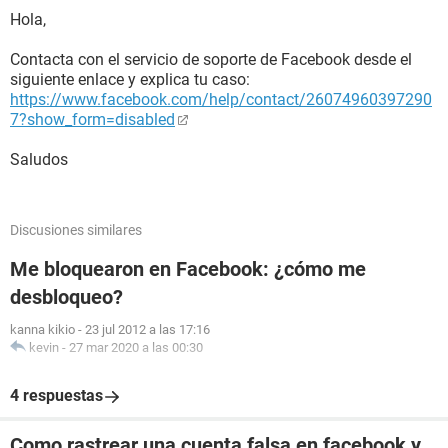
Hola,
Contacta con el servicio de soporte de Facebook desde el
siguiente enlace y explica tu caso:
https://www.facebook.com/help/contact/26074960397290
7?show_form=disabled
Saludos
Discusiones similares
Me bloquearon en Facebook: ¿cómo me
desbloqueo?
kanna kikio
-
23 jul 2012 a las 17:16
kevin
-
27 mar 2020 a las 00:30
4 respuestas
Como rastrear una cuenta falsa en facebook y