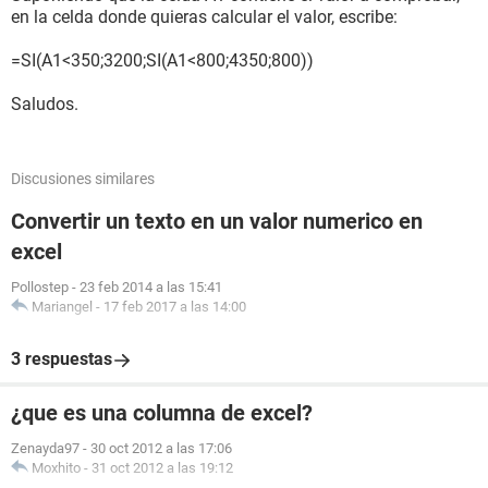
en la celda donde quieras calcular el valor, escribe:
=SI(A1<350;3200;SI(A1<800;4350;800))
Saludos.
Discusiones similares
Convertir un texto en un valor numerico en
excel
Pollostep
-
23 feb 2014 a las 15:41
Mariangel
-
17 feb 2017 a las 14:00
3 respuestas
¿que es una columna de excel?
Zenayda97
-
30 oct 2012 a las 17:06
Moxhito
-
31 oct 2012 a las 19:12