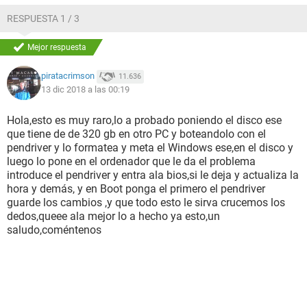
muchos sectores malos, y al conectarlo el equipo pasa del
logo y anda con normalidad, no inicia windows porque me
RESPUESTA 1 / 3
pide drivers ya que este obviamente fue instalado en otro
equipo con otros drivers. Dicho esto que me pueden decir
Mejor respuesta
ustedes? les ha pasado ? ya no se que hacer, ni se que decir
con respecto a la falla al cliente porque obviamente si yo
piratacrimson
11.636
tengo dudas el cliente tendra mil dudas mas, y ya hemos
13 dic 2018 a las 00:19
cambiado la fuente que estaba dañada y no quiero que
piense que estoy sacandole dinero por maldad. Espero
Hola,esto es muy raro,lo a probado poniendo el disco ese
pronta respuesta de personas con experiencia que no me
que tiene de de 320 gb en otro PC y boteandolo con el
repitan algo que ya hice porque como veran, lo he hecho
pendriver y lo formatea y meta el Windows ese,en el disco y
casi todo.
luego lo pone en el ordenador que le da el problema
introduce el pendriver y entra ala bios,si le deja y actualiza la
hora y demás, y en Boot ponga el primero el pendriver
guarde los cambios ,y que todo esto le sirva crucemos los
dedos,queee ala mejor lo a hecho ya esto,un
saludo,coméntenos