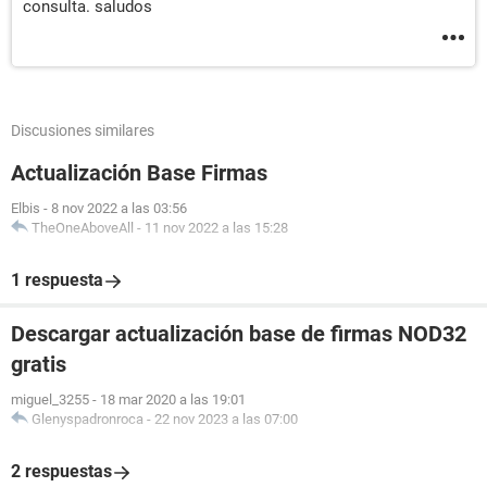
consulta. saludos
Discusiones similares
Actualización Base Firmas
Elbis
-
8 nov 2022 a las 03:56
TheOneAboveAll
-
11 nov 2022 a las 15:28
1 respuesta
Descargar actualización base de firmas NOD32
gratis
miguel_3255
-
18 mar 2020 a las 19:01
Glenyspadronroca
-
22 nov 2023 a las 07:00
2 respuestas