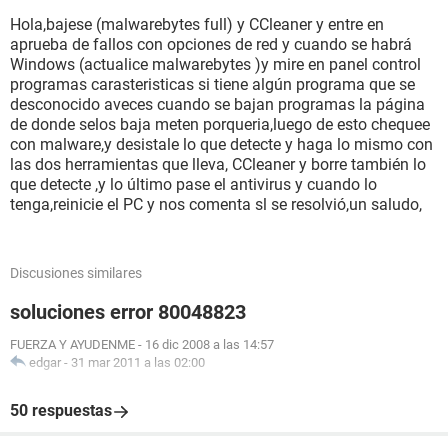
Hola,bajese (malwarebytes full) y CCleaner y entre en
aprueba de fallos con opciones de red y cuando se habrá
Windows (actualice malwarebytes )y mire en panel control
programas carasteristicas si tiene algún programa que se
desconocido aveces cuando se bajan programas la página
de donde selos baja meten porqueria,luego de esto chequee
con malware,y desistale lo que detecte y haga lo mismo con
las dos herramientas que lleva, CCleaner y borre también lo
que detecte ,y lo último pase el antivirus y cuando lo
tenga,reinicie el PC y nos comenta sl se resolvió,un saludo,
Discusiones similares
soluciones error 80048823
FUERZA Y AYUDENME
-
16 dic 2008 a las 14:57
edgar
-
31 mar 2011 a las 02:00
50 respuestas