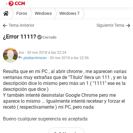
Foros
Windows
Windows 7
Tema Anterior
Siguiente Tema
¿Error 1111?
Cerrado
Jos
- 30 nov 2018 a las 22:24
piratacrimson
-
30 nov 2018 a las 22:56
Resulta que en mi PC , al abrir chrome , me aparecen varias
ventanas muy extrañas que de "Título" lleva un 111 , y en la
descripción dice lo mismo pero más un 1 ( "1111" ese es la
descripción que dice )
Y también intenté desinstalar Google Chrome pero me
aparece lo mismo ... Igualmente intenté recetear y forzar el
recetó ( respectivamente ) mi PC, pero nada
Bueno cualquier sugerencia es aceptada
Gracias