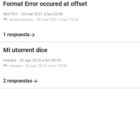
Format Error occured at offset
MizTikO
-
20 mar 2021 a las 03:56
piratacrimson
-
20 mar 2021 a las 15:56
1 respuesta
Mi utorrent dice
noeapa
-
26 ago 2016 a las 08:05
noeapa
-
26 ago 2016 a las 19:00
2 respuestas