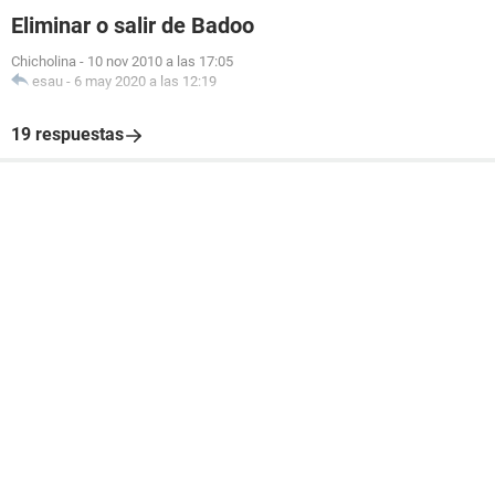
Eliminar o salir de Badoo
Chicholina
-
10 nov 2010 a las 17:05
esau
-
6 may 2020 a las 12:19
19 respuestas