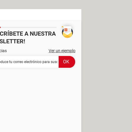
SCRÍBETE A NUESTRA
SLETTER!
cias
Ver un ejemplo