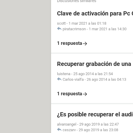
Discusiones similares
Clave de activación para Pc 
scott
-
1 mar 2021 a las 01:18
piratacrimson
-
1 mar 2021 a las 14:30
1 respuesta
Recuperar grabación de una
luistena
-
25 ago 2014 a las 21:54
Carlos-vialfa
-
26 ago 2014 a las 04:13
1 respuesta
¿Es posible recuperar el aud
alvaroangel
-
29 ago 2019 a las 22:47
ceszarv
-
29 ago 2019 a las 23:08