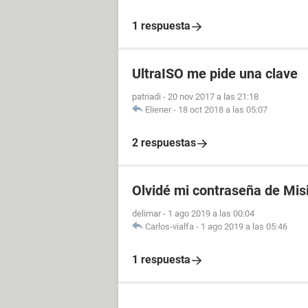
1 respuesta
UltraISO me pide una clave
patriadi
-
20 nov 2017 a las 21:18
Eliener
-
18 oct 2018 a las 05:07
2 respuestas
Olvidé mi contraseña de Mis
delimar
-
1 ago 2019 a las 00:04
Carlos-vialfa
-
1 ago 2019 a las 05:46
1 respuesta