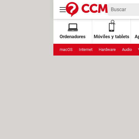
Ordenadores
Móviles y tablets
Ap
macOS
Internet
Hardware
Audio