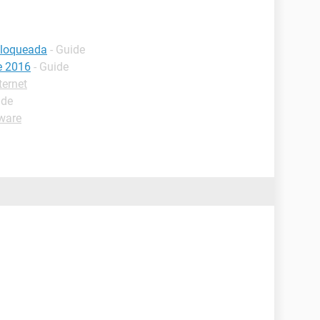
bloqueada
- Guide
ce 2016
- Guide
ternet
ide
ware