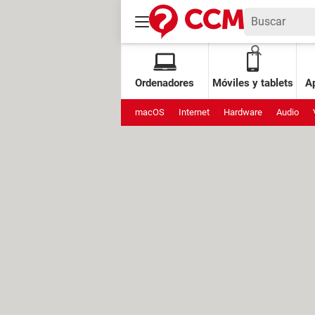
Ordenadores
Móviles y tablets
Ap
macOS
Internet
Hardware
Audio