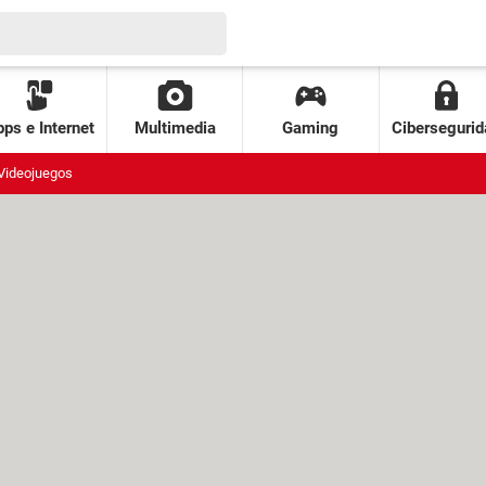
ps e Internet
Multimedia
Gaming
Cibersegurid
Videojuegos