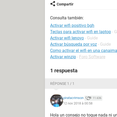
Compartir
Consulta también:
Activar wifi positivo bgh
Teclas para activar wifi en laptop
- 
Activar wifi lenovo
- Guide
Activar búsqueda por voz
- Guide
Como activar el wifi en una canaim
Activar winzip
-
Foro Software
1 respuesta
RÉPONSE 1 / 1
piratacrimson
11.636
12 nov 2018 à 00:58
Hola un consejo no toque nada ni un t