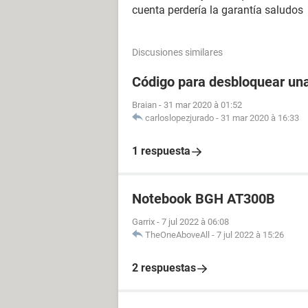
cuenta perdería la garantía saludos
Discusiones similares
Código para desbloquear un
Braian
-
31 mar 2020 à 01:52
carloslopezjurado
-
31 mar 2020 à 16:33
1 respuesta
Notebook BGH AT300B
Garrix
-
7 jul 2022 à 06:08
TheOneAboveAll
-
7 jul 2022 à 15:26
2 respuestas