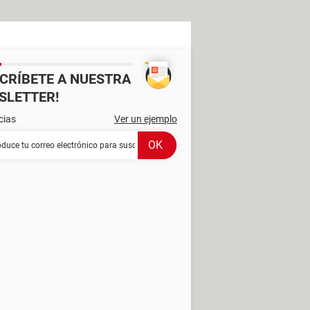
SCRÍBETE A NUESTRA
SLETTER!
cias
Ver un ejemplo