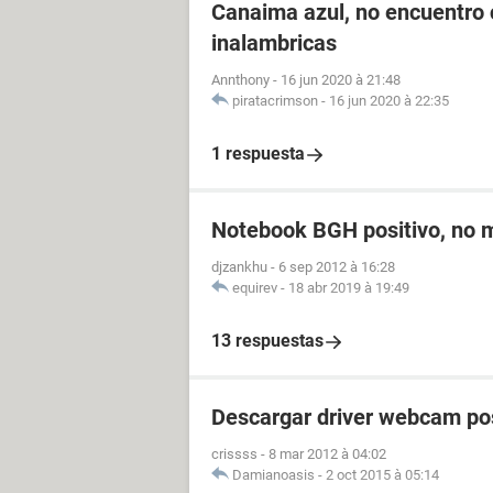
Canaima azul, no encuentro 
inalambricas
Annthony
-
16 jun 2020 à 21:48
piratacrimson
-
16 jun 2020 à 22:35
1 respuesta
Notebook BGH positivo, no 
djzankhu
-
6 sep 2012 à 16:28
equirev
-
18 abr 2019 à 19:49
13 respuestas
Descargar driver webcam po
crissss
-
8 mar 2012 à 04:02
Damianoasis
-
2 oct 2015 à 05:14