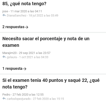
85, ¿qué nota tengo?
jose
-
11 mar 2020 a las 04:11
DianaSanchez
-
18 jul 2022 a las 03:49
2 respuestas
Necesito sacar el porcentaje y nota de un
examen
Marajim20
-
29 sep 2021 a las 23:57
gslaura
-
1 oct 2021 a las 04:33
1 respuesta
Si el examen tenia 40 puntos y saqué 22, ¿qué
nota tengo?
Pedro
-
27 feb 2020 a las 12:55
carloslopezjurado
-
27 feb 2020 a las 15:15