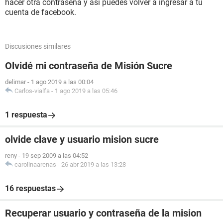
hacer otra contraseña y así puedes volver a ingresar a tu
cuenta de facebook.
Discusiones similares
Olvidé mi contraseña de Misión Sucre
delimar
-
1 ago 2019 a las 00:04
Carlos-vialfa
-
1 ago 2019 a las 05:46
1 respuesta
olvide clave y usuario mision sucre
reny
-
19 sep 2009 a las 04:52
carolinaarenas
-
26 abr 2019 a las 13:28
16 respuestas
Recuperar usuario y contraseña de la mision