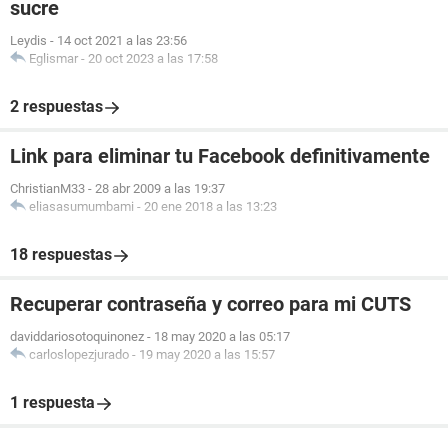
sucre
Leydis
-
14 oct 2021 a las 23:56
Eglismar
-
20 oct 2023 a las 17:58
2 respuestas
Link para eliminar tu Facebook definitivamente
ChristianM33
-
28 abr 2009 a las 19:37
eliasasumumbami
-
20 ene 2018 a las 13:23
18 respuestas
Recuperar contraseña y correo para mi CUTS
daviddariosotoquinonez
-
18 may 2020 a las 05:17
carloslopezjurado
-
19 may 2020 a las 15:57
1 respuesta