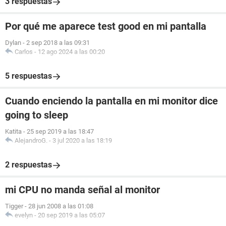
3 respuestas
Por qué me aparece test good en mi pantalla
Dylan
-
2 sep 2018 a las 09:31
Carlos
-
12 ago 2024 a las 00:20
5 respuestas
Cuando enciendo la pantalla en mi monitor dice
going to sleep
Katita
-
25 sep 2019 a las 18:47
AlejandroG.
-
3 jul 2020 a las 18:19
2 respuestas
mi CPU no manda señal al monitor
Tigger
-
28 jun 2008 a las 01:08
evelyn
-
20 sep 2019 a las 05:07