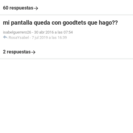
60 respuestas
mi pantalla queda con goodtets que hago??
isabelguerrero26
-
30 abr 2016 a las 07:54
RosaYsabel
-
7 jul 2019 a las 16:39
2 respuestas