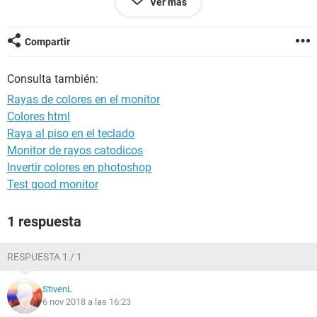
Ver más
La pantalla es tipo LED específicamente la Benq GW2270HE
21.5"
Compartir
Consulta también:
Rayas de colores en el monitor
Colores html
Raya al piso en el teclado
Monitor de rayos catodicos
Invertir colores en photoshop
Test good monitor
1 respuesta
RESPUESTA 1 / 1
StivenL
6 nov 2018 a las 16:23