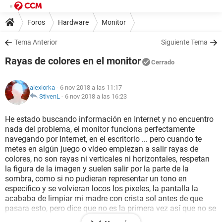
Foros
Hardware
Monitor
Tema Anterior
Siguiente Tema
Rayas de colores en el monitor
Cerrado
alexlorka
- 6 nov 2018 a las 11:17
StivenL
-
6 nov 2018 a las 16:23
He estado buscando información en Internet y no encuentro
nada del problema, el monitor funciona perfectamente
navegando por Internet, en el escritorio ... pero cuando te
metes en algún juego o vídeo empiezan a salir rayas de
colores, no son rayas ni verticales ni horizontales, respetan
la figura de la imagen y suelen salir por la parte de la
sombra, como si no pudieran representar un tono en
especifico y se volvieran locos los pixeles, la pantalla la
acababa de limpiar mi madre con crista sol antes de que
pasara esto, pero dice que no es la primera vez así que no se
si sera el problema.