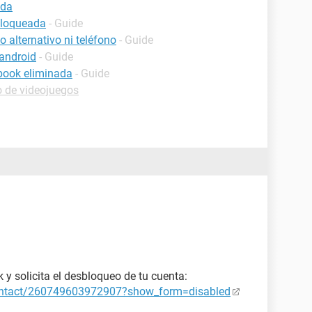
ada
bloqueada
- Guide
 alternativo ni teléfono
- Guide
android
- Guide
book eliminada
- Guide
o de videojuegos
y solicita el desbloqueo de tu cuenta:
ontact/260749603972907?show_form=disabled