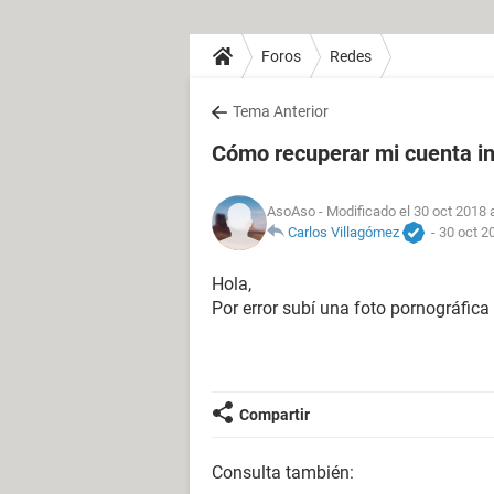
Foros
Redes
Tema Anterior
Cómo recuperar mi cuenta in
AsoAso
- Modificado el 30 oct 2018 
Carlos Villagómez
-
30 oct 2
Hola,
Por error subí una foto pornográfica
Compartir
Consulta también: