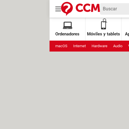
Ordenadores
Móviles y tablets
Ap
macOS
Internet
Hardware
Audio