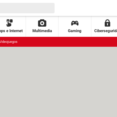
ps e Internet
Multimedia
Gaming
Cibersegurid
Videojuegos