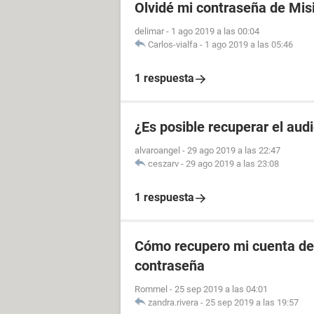
Olvidé mi contraseña de Mis
delimar
-
1 ago 2019 a las 00:04
Carlos-vialfa
-
1 ago 2019 a las 05:46
1 respuesta
¿Es posible recuperar el aud
alvaroangel
-
29 ago 2019 a las 22:47
ceszarv
-
29 ago 2019 a las 23:08
1 respuesta
Cómo recupero mi cuenta de 
contraseña
Rommel
-
25 sep 2019 a las 04:01
zandra.rivera
-
25 sep 2019 a las 19:57