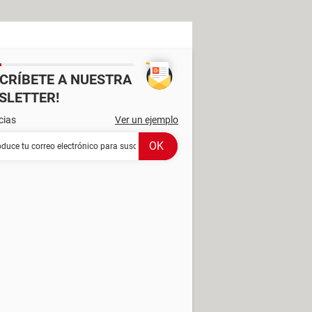
SCRÍBETE A NUESTRA
SLETTER!
cias
Ver un ejemplo