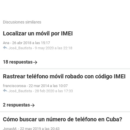
Discusiones similares
Localizar un móvil por IMEI
Ana
-
26 abr 2018 a las 15:17
José_Bautista
-
9 may 2020 a las 22:18
18 respuestas
Rastrear teléfono móvil robado con código IMEI
franciscorosa
-
22 mar 2014 a las 10:07
José_Bautista
-
28 feb 2020 a las 17:33
2 respuestas
Cómo buscar un número de teléfono en Cuba?
JonasM.
-
22 may 2019 a las 20:43