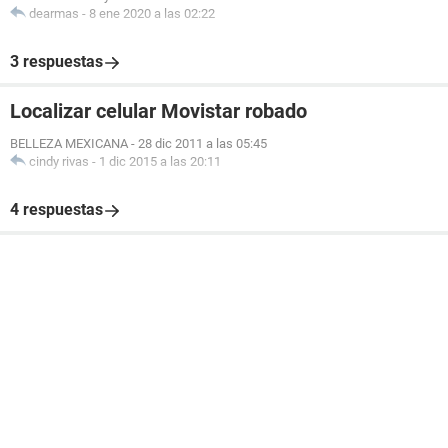
dearmas
-
8 ene 2020 a las 02:22
3 respuestas
Localizar celular Movistar robado
BELLEZA MEXICANA
-
28 dic 2011 a las 05:45
cindy rivas
-
1 dic 2015 a las 20:11
4 respuestas