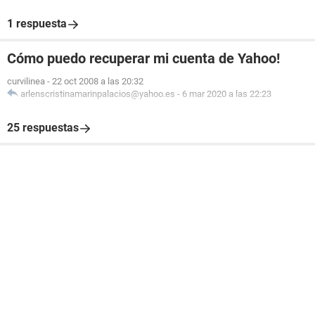
1 respuesta
Cómo puedo recuperar mi cuenta de Yahoo!
curvilinea
-
22 oct 2008 a las 20:32
arlenscristinamarinpalacios@yahoo.es
-
6 mar 2020 a las 22:23
25 respuestas