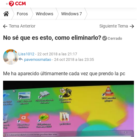
Foros
Windows
Windows 7
Tema Anterior
Siguiente Tema
No sé que es esto, como eliminarlo?
Cerrado
Liss1012
- 22 oct 2018 a las 21:17
pavernosmatao
-
24 oct 2018 a las 23:35
Me ha aparecido últimamente cada vez que prendo la pc