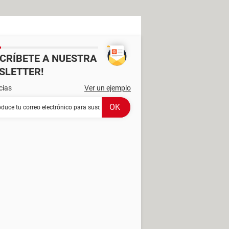
SCRÍBETE A NUESTRA
SLETTER!
cias
Ver un ejemplo