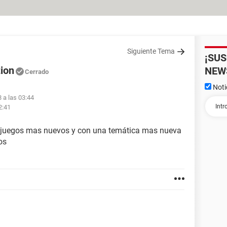
Siguiente Tema
¡SU
ion
NEW
Cerrado
Noti
 a las 03:44
2:41
a juegos mas nuevos y con una temática mas nueva
os