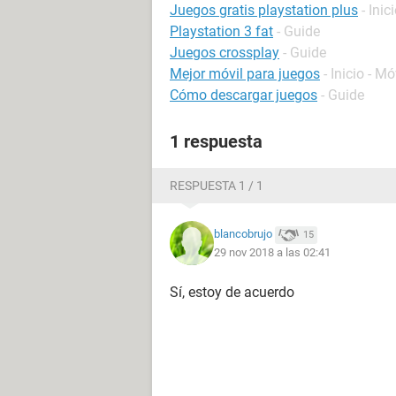
Juegos gratis playstation plus
- Inic
Playstation 3 fat
- Guide
Juegos crossplay
- Guide
Mejor móvil para juegos
- Inicio - Mó
Cómo descargar juegos
- Guide
1 respuesta
RESPUESTA 1 / 1
blancobrujo
15
29 nov 2018 a las 02:41
Sí, estoy de acuerdo