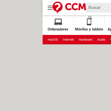
Ordenadores
Móviles y tablets
Ap
macOS
Internet
Hardware
Audio