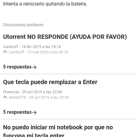
Intenta a reiniciarlo quitando la batería.
Discusiones similares
Utorrent NO RESPONDE (AYUDA POR FAVOR)
IzanDuff
-
18 dic 2019 a las 18:14
IzanDuff
-
10 mar 2020 a las 00:25
5 respuestas
Que tecla puede remplazar a Enter
Florencia
-
29 oct 2019 a las 22:08
MarioGTA
-
29 oct 2019 a las 22:45
5 respuestas
No puedo iniciar mi notebook por que no
funcona mi tecla enter