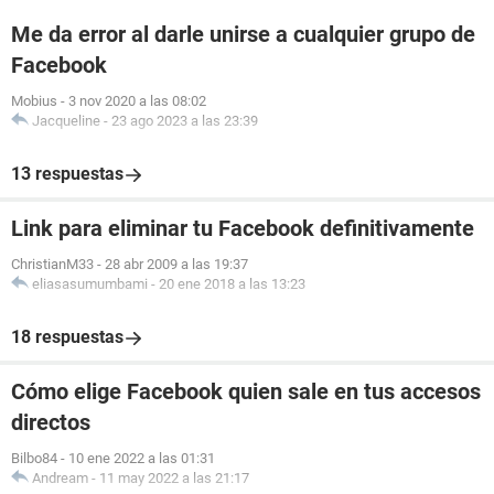
Me da error al darle unirse a cualquier grupo de
Facebook
Mobius
-
3 nov 2020 a las 08:02
Jacqueline
-
23 ago 2023 a las 23:39
13 respuestas
Link para eliminar tu Facebook definitivamente
ChristianM33
-
28 abr 2009 a las 19:37
eliasasumumbami
-
20 ene 2018 a las 13:23
18 respuestas
Cómo elige Facebook quien sale en tus accesos
directos
Bilbo84
-
10 ene 2022 a las 01:31
Andream
-
11 may 2022 a las 21:17