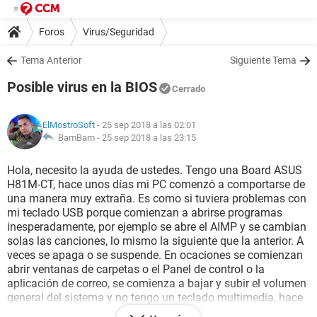
Foros
Virus/Seguridad
Tema Anterior
Siguiente Tema
Posible virus en la BIOS
Cerrado
ElMostroSoft
- 25 sep 2018 a las 02:01
BamBam -
25 sep 2018 a las 23:15
Hola, necesito la ayuda de ustedes. Tengo una Board ASUS
H81M-CT, hace unos días mi PC comenzó a comportarse de
una manera muy extraña. Es como si tuviera problemas con
mi teclado USB porque comienzan a abrirse programas
inesperadamente, por ejemplo se abre el AIMP y se cambian
solas las canciones, lo mismo la siguiente que la anterior. A
veces se apaga o se suspende. En ocaciones se comienzan
abrir ventanas de carpetas o el Panel de control o la
aplicación de correo, se comienza a bajar y subir el volumen
general del sistema y no tengo un teclado multimedia, hace
infinidad de cosas sin sentido. Al ver todas esas locuras,