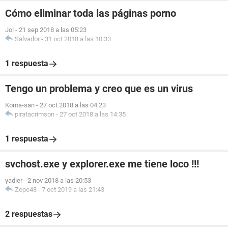
Cómo eliminar toda las páginas porno
Jol
-
21 sep 2018 a las 05:23
Salvador
-
31 oct 2018 a las 10:33
1 respuesta
Tengo un problema y creo que es un virus
Koma-san
-
27 oct 2018 a las 04:23
piratacrimson
-
27 oct 2018 a las 14:35
1 respuesta
svchost.exe y explorer.exe me tiene loco !!!
yadier
-
2 nov 2018 a las 20:53
Zepe48
-
7 oct 2019 a las 21:43
2 respuestas