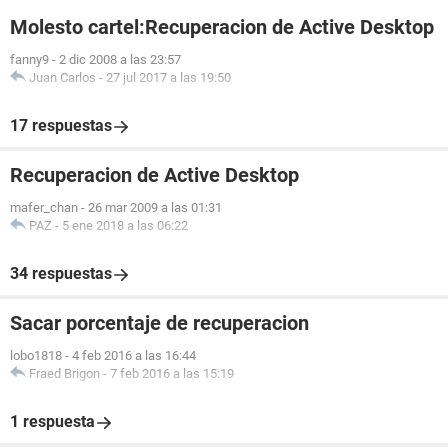
Molesto cartel:Recuperacion de Active Desktop
fanny9
-
2 dic 2008 a las 23:57
Juan Carlos
-
27 jul 2017 a las 19:50
17 respuestas
Recuperacion de Active Desktop
mafer_chan
-
26 mar 2009 a las 01:31
PAZ
-
5 ene 2018 a las 06:22
34 respuestas
Sacar porcentaje de recuperacion
lobo1818
-
4 feb 2016 a las 16:44
Fraed Brigon
-
7 feb 2016 a las 15:19
1 respuesta