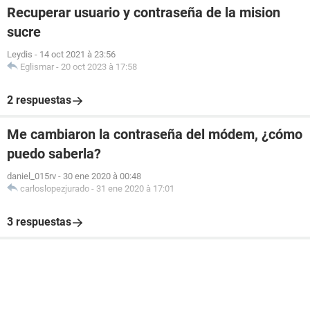
Recuperar usuario y contraseña de la mision
sucre
Leydis
-
14 oct 2021 à 23:56
Eglismar
-
20 oct 2023 à 17:58
2 respuestas
Me cambiaron la contraseña del módem, ¿cómo
puedo saberla?
daniel_015rv
-
30 ene 2020 à 00:48
carloslopezjurado
-
31 ene 2020 à 17:01
3 respuestas