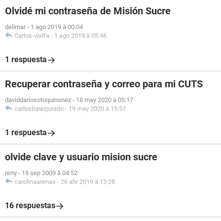
Olvidé mi contraseña de Misión Sucre
delimar
-
1 ago 2019 à 00:04
Carlos-vialfa
-
1 ago 2019 à 05:46
1 respuesta
Recuperar contraseña y correo para mi CUTS
daviddariosotoquinonez
-
18 may 2020 à 05:17
carloslopezjurado
-
19 may 2020 à 15:57
1 respuesta
olvide clave y usuario mision sucre
reny
-
19 sep 2009 à 04:52
carolinaarenas
-
26 abr 2019 à 13:28
16 respuestas