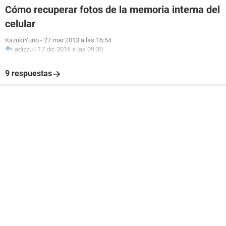
Cómo recuperar fotos de la memoria interna del
celular
KazukiYuno
-
27 mar 2013 a las 16:54
adizzu
-
17 dic 2016 a las 09:30
9 respuestas