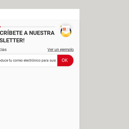
SCRÍBETE A NUESTRA
SLETTER!
cias
Ver un ejemplo