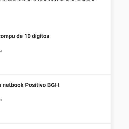
compu de 10 dígitos
34
a netbook Positivo BGH
33