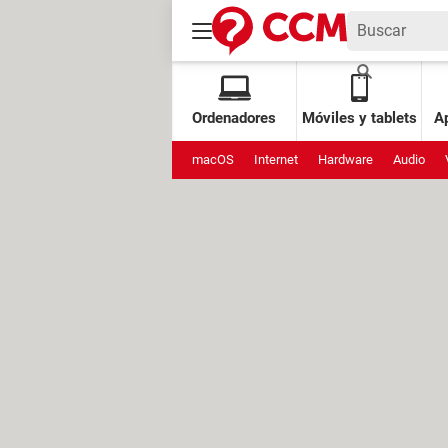
Ordenadores
Móviles y tablets
Ap
macOS
Internet
Hardware
Audio