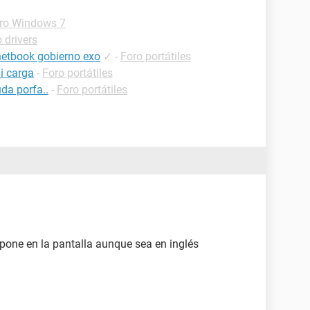
ro Windows 7
 drivers
netbook gobierno exo
✓
-
Foro portátiles
i carga
-
Foro portátiles
da porfa..
-
Foro portátiles
 pone en la pantalla aunque sea en inglés