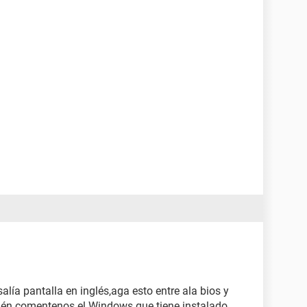
alía pantalla en inglés,aga esto entre ala bios y
mbién comentenos el Windows que tiene instalado