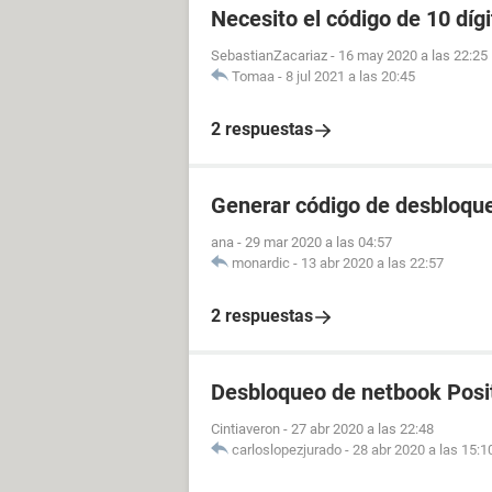
Necesito el código de 10 díg
SebastianZacariaz
-
16 may 2020 a las 22:25
Tomaa
-
8 jul 2021 a las 20:45
2 respuestas
Generar código de desbloque
ana
-
29 mar 2020 a las 04:57
monardic
-
13 abr 2020 a las 22:57
2 respuestas
Desbloqueo de netbook Posi
Cintiaveron
-
27 abr 2020 a las 22:48
carloslopezjurado
-
28 abr 2020 a las 15:1