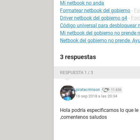
Mi netbook no anda
Formatear netbook del gobierno
-
Fo
Driver netbook del gobierno g4
-
Foro
Código universal para desbloquear 
Mi netbook del gobierno no prende n
Netbook del gobierno no prende, Ayu
3 respuestas
RESPUESTA 1 / 3
piratacrimson
11.636
16 sep 2018 a las 20:34
Hola podría especificarnos lo que le
,comentenos saludos