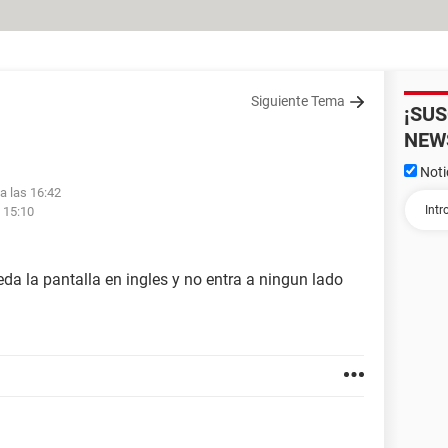
Siguiente Tema
¡SU
NEW
Noti
a las 16:42
 15:10
da la pantalla en ingles y no entra a ningun lado