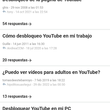
ghis
-
29 nov 2008 a las 01:53
tony
-
14 oct 2021 a las 22:54
54 respuestas
Cómo desbloqueo YouTube en mi trabajo
Guille
-
14 jun 2011 a las 16:30
AndreaCCM
-
18 jul 2020 a las 17:28
20 respuestas
¿Puedo ver vídeos para adultos en YouTube?
tomasdeestebanroyo
-
7 feb 2019 a las 18:22
hipolitosuastegui
-
29 dic 2022 a las 00:30
13 respuestas
Desbloquear YouTube en mi PC