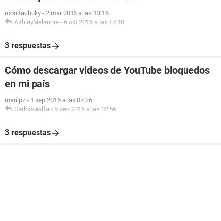
monitachuky
-
2 mar 2016 a las 13:16
AshleyMelannie
-
6 oct 2016 a las 17:10
3 respuestas
Cómo descargar videos de YouTube bloquedos
en mi país
marilpz
-
1 sep 2015 a las 07:26
Carlos-vialfa
-
9 sep 2015 a las 02:56
3 respuestas