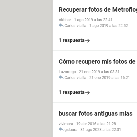
Recuperar fotos de Metroflo
Akbhar
-
1 ago 2019 a las 22:41
Carlos-vialfa
-
1 ago 2019 a las 22:52
1 respuesta
Cómo recupero mis fotos de
Luzorrego
-
21 ene 2019 a las 03:31
Carlos-vialfa
-
21 ene 2019 a las 16:21
1 respuesta
buscar fotos antiguas mias
vivimora
-
19 abr 2016 a las 21:28
gslaura
-
31 ago 2023 a las 22:01