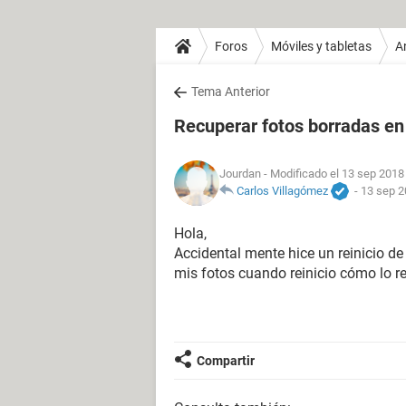
Foros
Móviles y tabletas
A
Tema Anterior
Recuperar fotos borradas en
Jourdan
- Modificado el 13 sep 2018 
Carlos Villagómez
-
13 sep 2
Hola,
Accidental mente hice un reinicio de
mis fotos cuando reinicio cómo lo r
Compartir