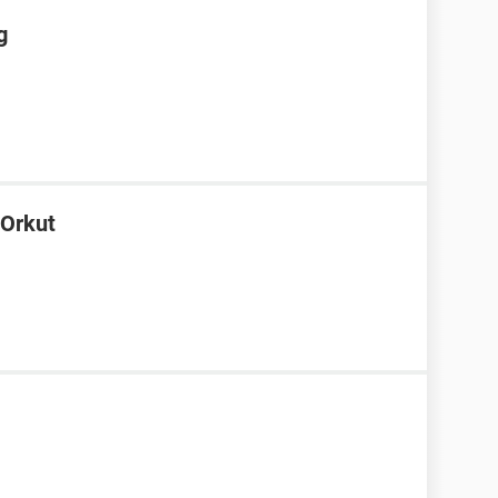
g
 Orkut