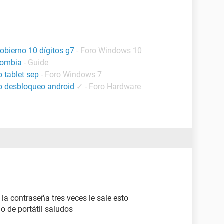
obierno 10 dígitos g7
-
Foro Windows 10
olombia
- Guide
 tablet sep
-
Foro Windows 7
lo desbloqueo android
✓
-
Foro Hardware
e la contraseña tres veces le sale esto
de portátil saludos