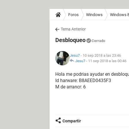
Foros
Windows
Windows 
Tema Anterior
Desbloqueo
Cerrado
Jesu7
- 10 sep 2018 a las 23:46
Jesu7
-
11 sep 2018 a las 00:46
Hola me podrias ayudar en desbloq
Id harware: B8AEED0435F3
M de arrancr: 6
Compartir