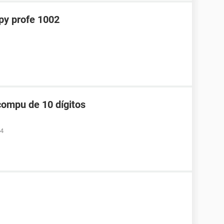
y profe 1002
compu de 10 dígitos
34