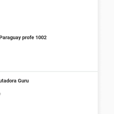
araguay profe 1002
utadora Guru
1