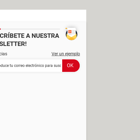
SCRÍBETE A NUESTRA
SLETTER!
cias
Ver un ejemplo