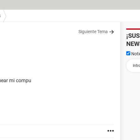
8
Siguiente Tema
¡SU
NEW
Noti
uear mi compu