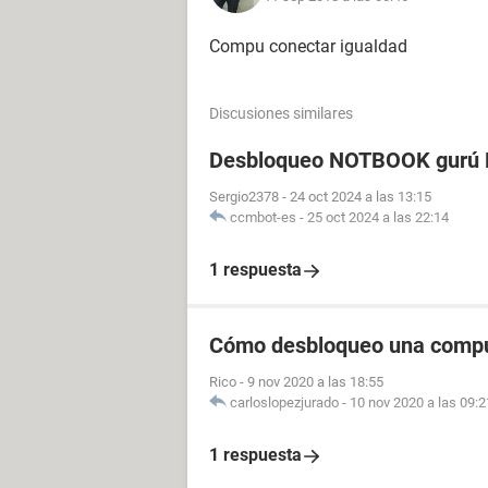
Compu conectar igualdad
Discusiones similares
Desbloqueo NOTBOOK gurú P
Sergio2378
-
24 oct 2024 a las 13:15
ccmbot-es
-
25 oct 2024 a las 22:14
1 respuesta
Cómo desbloqueo una comp
Rico
-
9 nov 2020 a las 18:55
carloslopezjurado
-
10 nov 2020 a las 09:2
1 respuesta