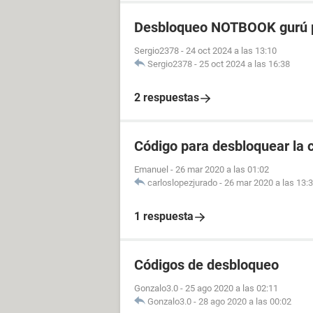
Desbloqueo NOTBOOK gurú p
Sergio2378
-
24 oct 2024 a las 13:10
Sergio2378
-
25 oct 2024 a las 16:38
2 respuestas
Código para desbloquear la 
Emanuel
-
26 mar 2020 a las 01:02
carloslopezjurado
-
26 mar 2020 a las 13:
1 respuesta
Códigos de desbloqueo
Gonzalo3.0
-
25 ago 2020 a las 02:11
Gonzalo3.0
-
28 ago 2020 a las 00:02