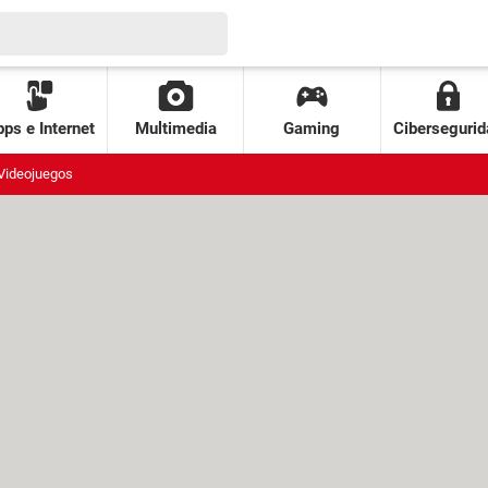
ps e Internet
Multimedia
Gaming
Cibersegurid
Videojuegos