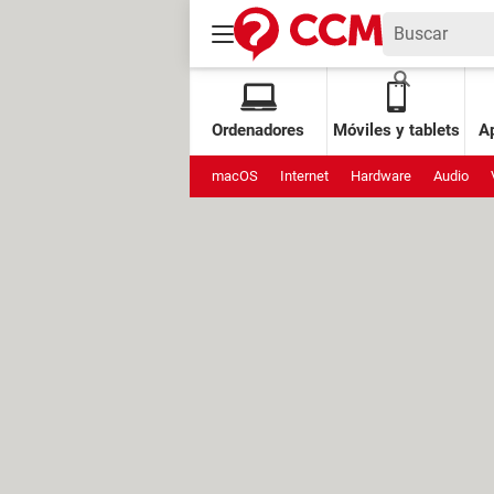
Ordenadores
Móviles y tablets
Ap
macOS
Internet
Hardware
Audio