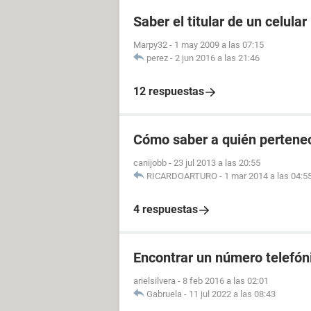
Saber el titular de un celular
Marpy32
-
1 may 2009 a las 07:15
perez
-
2 jun 2016 a las 21:46
12 respuestas
Cómo saber a quién pertenec
canijobb
-
23 jul 2013 a las 20:55
RICARDOARTURO
-
1 mar 2014 a las 04:5
4 respuestas
Encontrar un número telefóni
arielsilvera
-
8 feb 2016 a las 02:01
Gabruela
-
11 jul 2022 a las 08:43