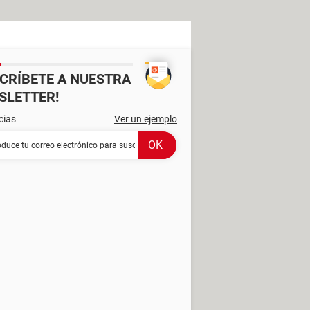
SCRÍBETE A NUESTRA
SLETTER!
cias
Ver un ejemplo