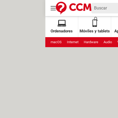
Ordenadores
Móviles y tablets
Ap
macOS
Internet
Hardware
Audio