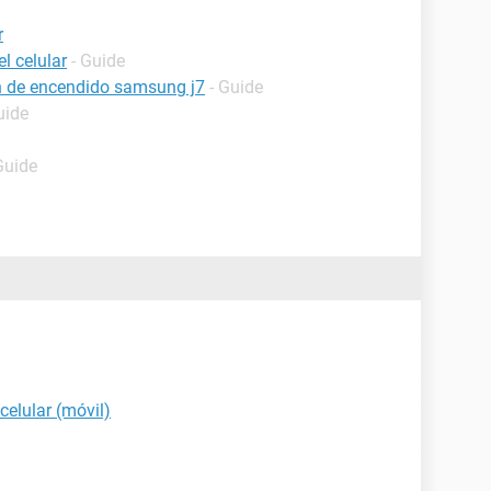
r
l celular
- Guide
ón de encendido samsung j7
- Guide
uide
Guide
celular (móvil)