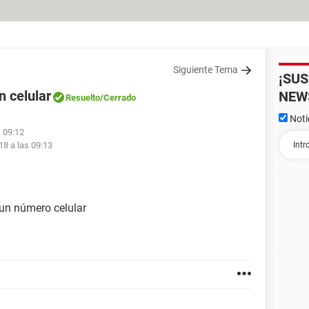
Siguiente Tema
¡SU
n celular
NEW
Resuelto
/Cerrado
Noti
s 09:12
18 a las 09:13
 un número celular