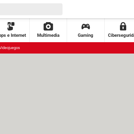
ps e Internet
Multimedia
Gaming
Cibersegurid
Videojuegos