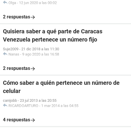
Olga
-
12 jun 2020 a las 00:02
2 respuestas
Quisiera saber a qué parte de Caracas
Venezuela pertenece un número fijo
Suje2009
-
21 dic 2018 a las 11:30
Nanas
-
9 ago 2020 a las 16:58
2 respuestas
Cómo saber a quién pertenece un número de
celular
canijobb
-
23 jul 2013 a las 20:55
RICARDOARTURO
-
1 mar 2014 a las 04:55
4 respuestas