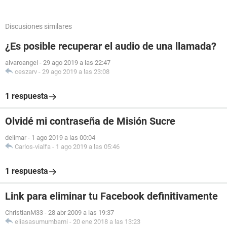
Discusiones similares
¿Es posible recuperar el audio de una llamada?
alvaroangel
-
29 ago 2019 a las 22:47
ceszarv
-
29 ago 2019 a las 23:08
1 respuesta
Olvidé mi contraseña de Misión Sucre
delimar
-
1 ago 2019 a las 00:04
Carlos-vialfa
-
1 ago 2019 a las 05:46
1 respuesta
Link para eliminar tu Facebook definitivamente
ChristianM33
-
28 abr 2009 a las 19:37
eliasasumumbami
-
20 ene 2018 a las 13:23